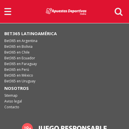
BET365 LATINOAMÉRICA
Bet365 en Argentina
Bet365 en Bolivia
Bet365 en Chile
Bet365 en Ecuador
Bet365 en Paraguay
Bet365 en Perú
Bet365 en México
Bet365 en Uruguay
NOSOTROS
Sitemap
Aviso legal
Contacto