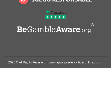
2026 © All Rights Reserved | www.apuestasdeportivasonline.com